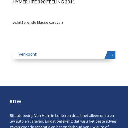
HYMER HFE 390 FEELING 2011
Schitterende klasse caravan
Verkocht
MEER
RDW
Bij autobedrijf Van Harn in Lunteren draait het alleen om u en
uw auto en caravan. En dat betekent: dat wij u het beste advies
geven voor de reparatie en het onderhoud van uw auto of