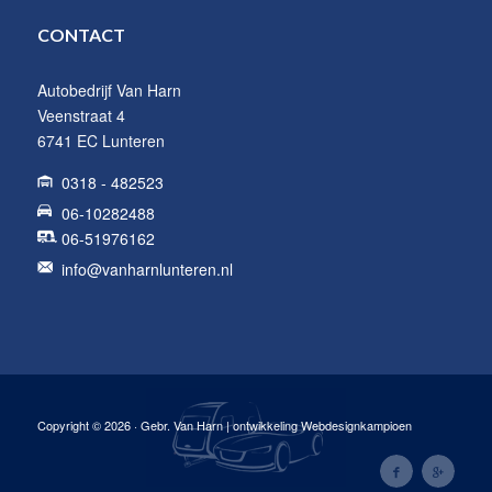
CONTACT
Autobedrijf Van Harn
Veenstraat 4
6741 EC Lunteren
0318 - 482523
06-10282488
06-51976162
info@vanharnlunteren.nl
Copyright © 2026 · Gebr. Van Harn | ontwikkeling Webdesignkampioen