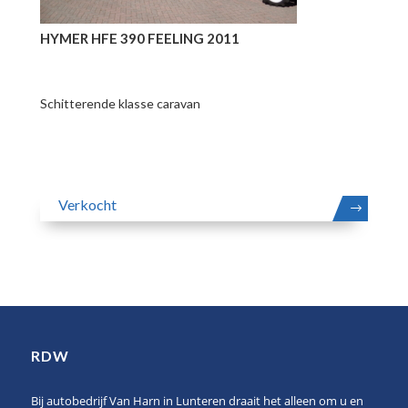
HYMER HFE 390 FEELING 2011
Schitterende klasse caravan
Verkocht
MEER
RDW
Bij autobedrijf Van Harn in Lunteren draait het alleen om u en