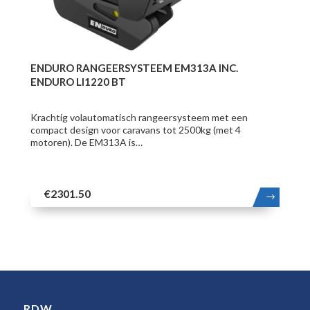
ENDURO RANGEERSYSTEEM EM313A INC.
ENDURO LI1220 BT
Krachtig volautomatisch rangeersysteem met een
compact design voor caravans tot 2500kg (met 4
motoren). De EM313A is…
€2301.50
MEER
RDW