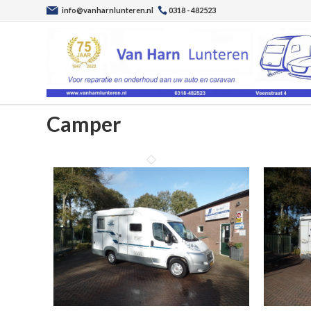
info@vanharnlunteren.nl
0318 - 482523
Camper