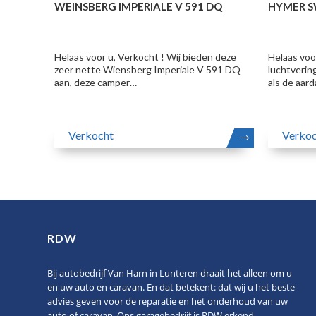
WEINSBERG IMPERIALE V 591 DQ
HYMER SW
Helaas voor u, Verkocht ! Wij bieden deze
Helaas voo
zeer nette Wiensberg Imperiale V 591 DQ
luchtvering
aan, deze camper…
als de aar
Verkocht
Verkoc
LEES
MEER
RDW
Bij autobedrijf Van Harn in Lunteren draait het alleen om u
en uw auto en caravan. En dat betekent: dat wij u het beste
advies geven voor de reparatie en het onderhoud van uw
auto of caravan. Ons garagebedrijf is RDW erkend.