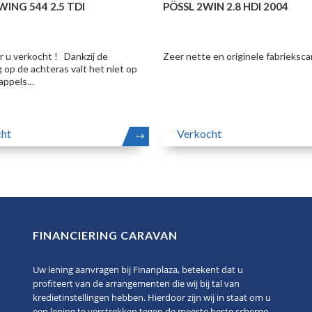
ING 544 2.5 TDI
PÖSSL 2WIN 2.8 HDI 2004
r u verkocht ! Dankzij de
Zeer nette en originele fabrieksc
 op de achteras valt het niet op
dappels…
ht
Verkocht
LEES
MEER
FINANCIERING CARAVAN
Uw lening aanvragen bij Finanplaza, betekent dat u
profiteert van de arrangementen die wij bij tal van
kredietinstellingen hebben. Hierdoor zijn wij in staat om u
een lening te verstrekken tegen de meeste beste scherpe